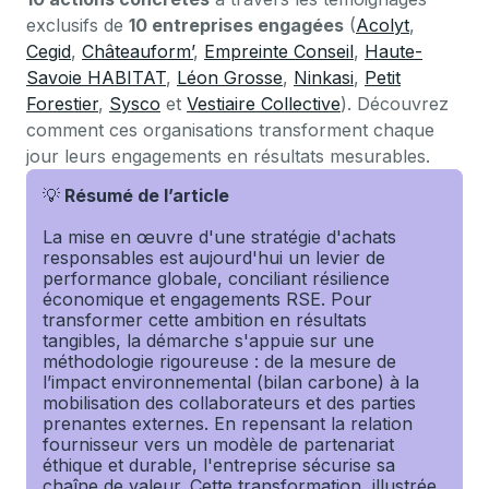
exclusifs de
10 entreprises engagées
(
Acolyt
,
Cegid
,
Châteauform’
,
Empreinte Conseil
,
Haute-
Savoie HABITAT
,
Léon Grosse
,
Ninkasi
,
Petit
Forestier
,
Sysco
et
Vestiaire Collective
). Découvrez
comment ces organisations transforment chaque
jour leurs engagements en résultats mesurables.
💡
Résumé de l’article
La mise en œuvre d'une stratégie d'achats
responsables est aujourd'hui un levier de
performance globale, conciliant résilience
économique et engagements RSE. Pour
transformer cette ambition en résultats
tangibles, la démarche s'appuie sur une
méthodologie rigoureuse : de la mesure de
l’impact environnemental (bilan carbone) à la
mobilisation des collaborateurs et des parties
prenantes externes. En repensant la relation
fournisseur vers un modèle de partenariat
éthique et durable, l'entreprise sécurise sa
chaîne de valeur. Cette transformation, illustrée