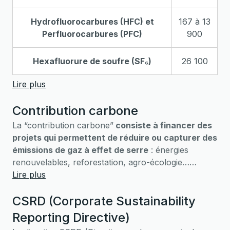
Hydrofluorocarbures (HFC) et
167 à 13
Perfluorocarbures (PFC)
900
Hexafluorure de soufre (SF₆)
26 100
Lire plus
Contribution carbone
La “contribution carbone”
consiste à financer des
projets qui permettent de réduire ou capturer des
émissions de gaz à effet de serre
: énergies
renouvelables, reforestation, agro-écologie…
Malheureusement, le potentiel de “contribution
Lire plus
carbone” n’est pas illimité : on ne peut pas
CSRD (Corporate Sustainability
“compenser” toutes nos émissions, il n’y a tout
simplement pas assez de place sur Terre pour cela !
Reporting Directive)
C’est pourquoi Il est préférable de parler de