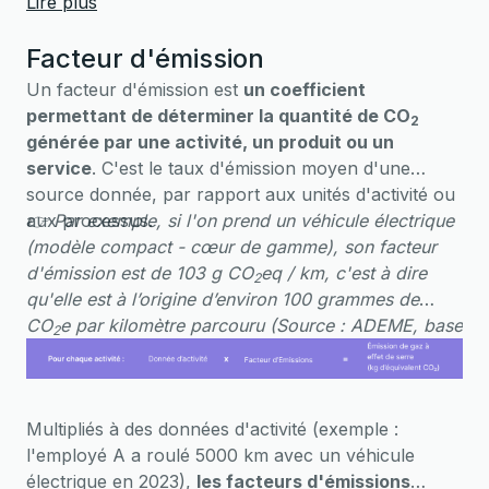
(
l’élaboration des normes d’information extra-
Lire plus
IFRS)
et, d’autre part, de s’assurer que celles-ci ont
bien été prises en considération par l’
financière, les
European Sustainability Reporting
International
Facteur d'émission
Accounting Standards Board
Standards
(ESRS).
(IASB).
Un facteur d'émission est
un coefficient
permettant de déterminer la quantité de CO
2
générée par une activité, un produit ou un
service
. C'est le taux d'émission moyen d'une
source donnée, par rapport aux unités d'activité ou
aux processus.
👉 Par exemple, si l'on prend un véhicule électrique
(modèle compact - cœur de gamme), son facteur
d'émission est de 103 g CO
eq / km, c'est à dire
2
qu'elle est à l’origine d’environ 100 grammes de
CO
e par kilomètre parcouru (Source : ADEME, base
2
carbone).
Multipliés à des données d'activité (exemple :
l'employé A a roulé 5000 km avec un véhicule
électrique en 2023),
les facteurs d'émissions