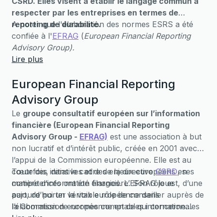
CSRD. Elles visent à établir le langage commun à
respecter par les entreprises en termes de
reporting de durabilité.
A noter que l'élaboration des normes ESRS a été
confiée à l'
EFRAG
(
European Financial Reporting
Advisory Group).
Lire plus
European Financial Reporting
Advisory Group
Le
groupe consultatif européen sur l’information
financière (European Financial Reporting
Advisory Group -
EFRAG)
est une association à but
non lucratif et d’intérêt public, créée en 2001 avec
l’appui de la Commission européenne. Elle est au
cœur des initiatives et des enjeux européens en
Toutefois, dans le cadre de la directive
CSRD
, ses
matière d’information financière. Son rôle est, d’une
compétences ont été élargies. L’EFRAG joue
part, de porter la voix européenne dans
aujourd’hui un véritable rôle de conseiller auprès de
l’élaboration de normes comptables internationales
la Commission européenne en ce qui concerne