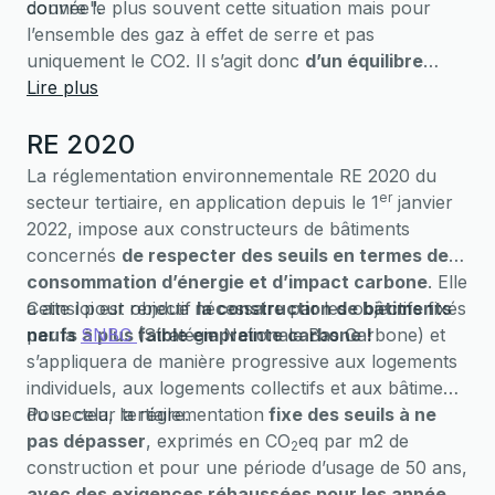
donnée".
couvre le plus souvent cette situation mais pour
l’ensemble des gaz à effet de serre et pas
uniquement le CO2. Il s’agit donc
d’un équilibre
entre émissions et absorptions, qui n’a de sens
Lire plus
qu’à l’échelle d’un territoire, et pas d’une
RE 2020
entreprise ou d’un individu.
La réglementation environnementale RE 2020 du
er
secteur tertiaire, en application depuis le 1
janvier
2022, impose aux constructeurs de bâtiments
concernés
de respecter des seuils en termes de
consommation d’énergie et d’impact carbone
. Elle
a ainsi pour objectif
Cette loi est rendue nécessaire par les objectifs fixés
la construction de bâtiments
neufs à plus faible empreinte carbone !
par la
SNBC
(Stratégie Nationale Bas Carbone) et
s’appliquera de manière progressive aux logements
individuels, aux logements collectifs et aux bâtiments
du secteur tertiaire.
Pour cela, la réglementation
fixe des seuils à ne
pas dépasser
, exprimés en CO
eq par m2 de
2
construction et pour une période d’usage de 50 ans,
avec des exigences réhaussées pour les années