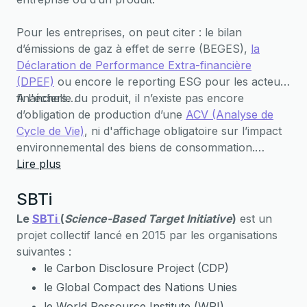
Pour les entreprises, on peut citer : le bilan
d’émissions de gaz à effet de serre (BEGES),
la
Déclaration de Performance Extra-financière
(DPEF)
ou encore le reporting ESG pour les acteurs
financiers…
A l'échelle du produit, il n’existe pas encore
d’obligation de production d’une
ACV (Analyse de
Cycle de Vie)
, ni d'affichage obligatoire sur l’impact
environnemental des biens de consommation.
Cependant, cet affichage, surnommé “score
Lire plus
carbone”, est à l’étude au niveau français et
SBTi
européen.
Le
SBTi
(
Science-Based Target Initiative
)
est un
projet collectif lancé en 2015 par les organisations
suivantes :
le Carbon Disclosure Project (CDP)
le Global Compact des Nations Unies
le World Ressource Institute (WRI)