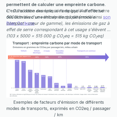
permettent de calculer une empreinte carbone
.
C'est l'addition des émissions de gaz à effet de serre
👉 Dans notre exemple, si l'employé A a effectué
des activités d'une entreprise qui détermine ainsi
5000km avec un véhicule électrique (modèle
son
Bilan Carbone
compact - cœur de gamme), les émissions de gaz à
.
effet de serre correspondant à cet usage s'élèvent à
(103 x 5000 = 515 000 g CO
eq = 515 kg CO
eq)
2
2
Exemples de facteurs d'émission de différents
modes de transports, exprimés en CO2eq / passager
/ km