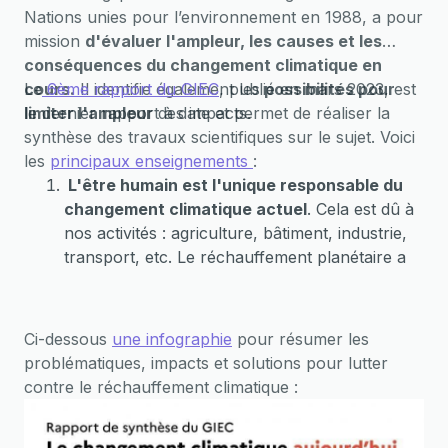
Nations unies pour lʼenvironnement en 1988, a pour
mission
d'évaluer l'ampleur, les causes et les
conséquences du changement climatique en
cours.
Le
6ème rapport du GIEC
Il identifie également les
, publié en mars 2023, est
possibilités pour
limiter l'ampleur
le dernier rapport à date et permet de réaliser la
des impacts.
synthèse des travaux scientifiques sur le sujet. Voici
les
principaux enseignements
:
L'être humain est l'unique responsable du
changement climatique actuel
. Cela est dû à
nos activités : agriculture, bâtiment, industrie,
transport, etc. Le réchauffement planétaire a
atteint+1,1°C entre 2011 et 2020 par rapport à
l'ère industrielle de 1850-1900. Rappel :
L'Accord de Paris ont fixé un objectif
Ci-dessous
une infographie
pour résumer les
international sur le climat qui vise à “limiter la
problématiques, impacts et solutions pour lutter
hausse de la température
bien en dessous de
contre le réchauffement climatique :
2°C
, en faisant tous les efforts pour
la limiter
à 1,5°C
”.