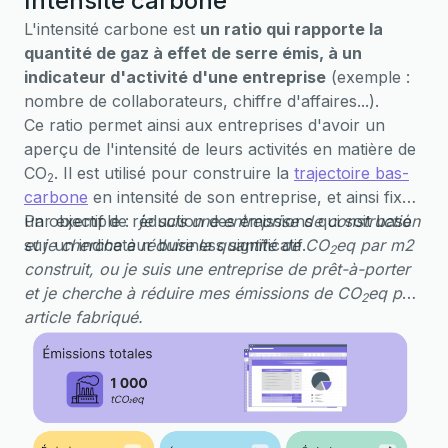
Intensité carbone
L'intensité carbone est
un ratio qui rapporte la
quantité de gaz à effet de serre émis, à un
indicateur d'activité d'une entreprise
(exemple :
nombre de collaborateurs, chiffre d'affaires...).
Ce ratio permet ainsi aux entreprises d'avoir un
aperçu de l'intensité de leurs activités en matière de
CO
. Il est utilisé pour construire la
trajectoire bas-
2
carbone
en intensité de son entreprise, et ainsi fixer
un objectif de réduction des émissions qui soit basé
Par exemple :
je suis une entreprise de construction
sur un indicateur business significatif.
et je cherche à réduire la quantité de CO
eq par m2
2
construit, ou je suis une entreprise de prêt-à-porter
et je cherche à réduire mes émissions de CO
eq par
2
article fabriqué.