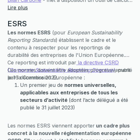
Bilan Carbone
- met à disposition un outil de calcul
et de visualisation de l'empreinte carbone
Lire plus
individuelle.
ESRS
Faites le test
dès maintenant grâce à l'outil
Les normes ESRS
(pour
European Sustainability
NosGestesClimat !
Reporting Standards
)
établissent le cadre et le
contenu à respecter pour les reportings de
durabilité des entreprises de l'Union Européenne.
Ce reporting est introduit par
la directive CSRD
(
Ces normes doivent être adoptées progressivement
Corporate Sustainability Reporting Directive)
, publié
le 16 décembre 2022.
par la Commission Européenne :
Un premier jeu de
normes universelles,
applicables aux entreprises de tous les
secteurs d’activité
(dont l’acte délégué a été
publié le 31 juillet 2023)
Un deuxième de
normes sectorielles
Et enfin, des
normes spécifiques applicables
Les normes ESRS viennent apporter
un cadre plus
aux PME cotées
sur les marchés réglementés
concret à la nouvelle réglementation européenne