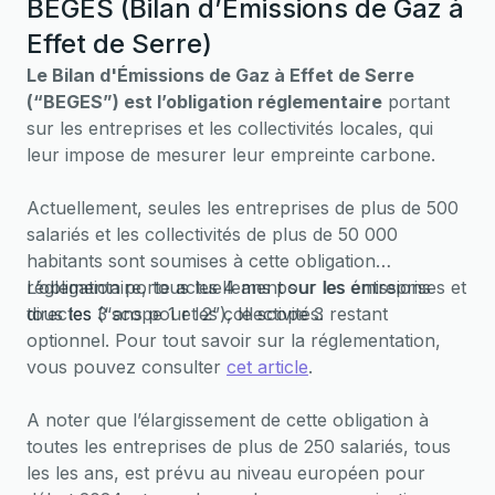
BEGES (Bilan d’Émissions de Gaz à
transparence et de performance sociale,
sociétale et environnementale.
Effet de Serre)
Le Bilan d'Émissions de Gaz à Effet de Serre
(“BEGES”) est l’obligation réglementaire
portant
sur les entreprises et les collectivités locales, qui
leur impose de mesurer leur empreinte carbone.
Actuellement, seules les entreprises de plus de 500
salariés et les collectivités de plus de 50 000
habitants sont soumises à cette obligation
réglementaire, tous les 4 ans pour les entreprises et
L’obligation porte actuellement sur les émissions
tous les 3 ans pour les collectivités.
directes (“scope 1 et 2”), le scope 3 restant
optionnel. Pour tout savoir sur la réglementation,
vous pouvez consulter
cet article
.
A noter que l’élargissement de cette obligation à
toutes les entreprises de plus de 250 salariés, tous
les les ans, est prévu au niveau européen pour