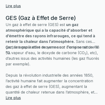
Lire plus
GES (Gaz à Effet de Serre)
Un gaz à effet de serre (GES) est
un gaz
atmosphérique qui a la capacité d'absorber et
d’émettre des rayons infrarouges, ce qui tend à
retenir la chaleur dans l’atmosphère.
Sans ces
gaz, la température moyenne sur Terre serait de -18
Certains gaz à effet de serre sont d'origine naturelle
°C.
(la vapeur d'eau, le dioxyde de carbone (CO
), etc),
2
d’autres issus des activités humaines (les gaz fluorés
par exemple).
Depuis la révolution industrielle des années 1850,
l’activité humaine fait augmenter la concentration
des gaz à effet de serre (GES), augmentant la
quantité de chaleur retenue dans l’atmosphère, et
entrainant une hausse de la température moyenne à
Lire plus
la surface de la Terre.
C'est ce qu'on appelle le