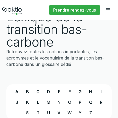
Prendre rendez-vous
Lexique de la
transition bas-
carbone
Retrouvez toutes les notions importantes, les
acronymes et le vocabulaire de la transition bas-
carbone dans un glossaire dédié
A
B
C
D
E
F
G
H
I
J
K
L
M
N
O
P
Q
R
S
T
U
V
W
Y
Z