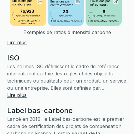
Exemples de ratios d'intensité carbone
Lire plus
ISO
Les normes ISO définissent le cadre de référence
international qui fixe des règles et des objectifs
techniques ou qualitatifs pour un produit, un service
ou une entreprise. Elles sont définies par
l’
Lire plus
Organisation internationale de normalisation
(International Organization for Standardization -
Label bas-carbone
ISO) et sont ainsi qualifiées de “normes ISO”. On en
compte aujourd’hui plus de 25 000. Dans le domaine
Lancé en 2019, le Label bas-carbone est le premier
de la comptabilité carbone, on peut notamment
cadre de certification des projets de compensation
réaliser une certification
ISO 14064-1
ou
ISO 14069
.
carbone en France. Il est le
garant de la