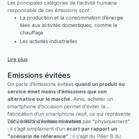
Les principales catégories de l’activité humaine
responsable de ces émissions sont :
La production et la consommation d’énergie
liées aux activités domestiques, comme le
chauffage
Les activités industrielles
Le transport routier et non routier
L'agriculture
Lire plus
Emissions évitées
On parle d’émissions évitées
quand un produit ou
service émet moins d’émissions que son
alternative sur le marché
.
Ainsi, acheter un
smartphone d’occasion permet d'éviter la
fabrication d’un smartphone neuf, ce qui représente
70% à 90% d’émissions évitées.
Les émissions évitées n’existent pas “physiquement”
: il s’agit simplement d’un
écart par rapport un
“scénario de référence”
: il s’agit du Pilier B du