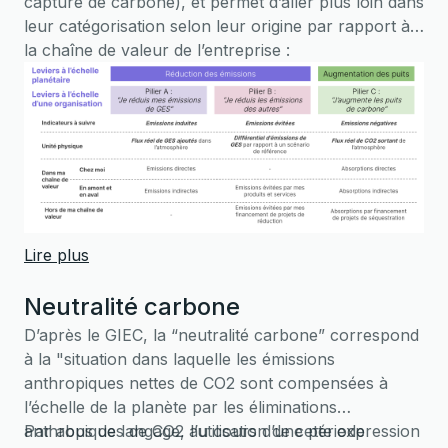
capture de carbone), et permet d’aller plus loin dans
sur les droits humains et l’environnement.
leur catégorisation selon leur origine par rapport à
Le mécanisme d’ajustement carbone aux
la chaîne de valeur de l’entreprise :
frontières (MACF)
qui met en place une taxe
carbone pour l’importation de certaines
marchandises à forte intensité carbone
produites hors d’Europe.
Lire plus
Neutralité carbone
D’après le GIEC, la “neutralité carbone” correspond
à la "situation dans laquelle les émissions
anthropiques nettes de CO2 sont compensées à
l’échelle de la planète par les éliminations
anthropiques de CO2 au cours d’une période
Par abus de langage, l’utilisation de cette expression