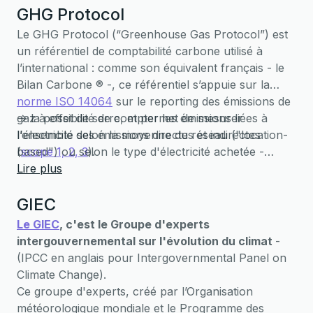
GHG Protocol
réchauffement climatique.
Le GHG Protocol (“Greenhouse Gas Protocol”) est
un référentiel de comptabilité carbone utilisé à
l’international : comme son équivalent français - le
Bilan Carbone ® -, ce référentiel s’appuie sur la
norme ISO 14064
sur le reporting des émissions de
gaz à effet de serre, et permet de mesurer
-> la possibilité de compter les émissions liées à
l’ensemble des émissions directes et indirectes
l'électricité selon la moyenne du réseau ("location-
(
based") ou selon le type d'électricité achetée -
scope 1, 2, 3
).
Le principe de calcul est le même pour tous les
renouvelable par exemple ("market-based")
Lire plus
référentiels :
-> les émissions liées aux investissements et
les émissions sont calculées en
GIEC
multipliant une donnée de l’entreprise par un
immobilisations sont comptabilisées intégralement
équivalent carbone appelé “facteur d’émission”
l'année d'achat et ne sont pas amorties dans le
.
Le GIEC
, c'est le Groupe d'experts
temps
intergouvernemental sur l'évolution du climat
-
Le GHG Protocol se distingue par certains éléments
(IPCC en anglais pour Intergovernmental Panel on
méthodologiques, notamment :
Climate Change).
Ce groupe d'experts, créé par lʼOrganisation
météorologique mondiale et le Programme des