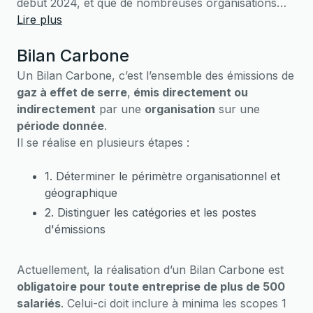
début 2024, et que de nombreuses organisations
militent pour une extension encore plus large de
Lire plus
cette obligation aux entreprises de plus de 50
Bilan Carbone
salariés (
Convention Citoyenne pour le Climat
,
Convention des Entreprises pour le Climat
, Haut
Un Bilan Carbone, c’est l’ensemble des émissions de
Conseil pour le Climat, etc.).
gaz à effet de serre
,
émis directement ou
indirectement
par une
organisation
sur une
période donnée
.
Il se réalise en plusieurs étapes :
1. Déterminer le périmètre organisationnel et
géographique
2. Distinguer les catégories et les postes
d'émissions
Le scope 1 désigne les émissions directes
liées à l'activité d'une organisation
Actuellement, la réalisation d’un Bilan Carbone est
Le scope 2 comporte les émissions
obligatoire pour toute entreprise de plus de 500
indirectes liées à l'énergie
salariés
. Celui-ci doit inclure à minima les scopes 1