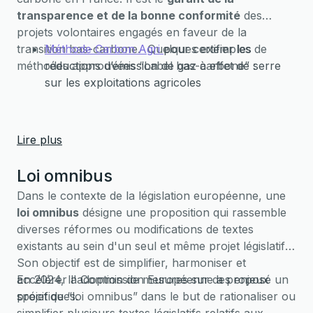
transparence et de la bonne conformité
des
projets volontaires engagés en faveur de la
transition bas-carbone. Quelques exemples de
Méthode Carbon Agri
pour certifier les
méthodes approuvées “Label bas-carbone” :
réductions d’émission de gaz à effet de serre
sur les exploitations agricoles
Méthode Tiers-Lieux
pour réduire les
émissions de gaz à effet de serre du transport
Lire plus
routier en valorisant le télétravail régulier dans
un Tiers-Lieu en zone de densité intermédiaire
Loi omnibus
ou faible
Dans le contexte de la législation européenne, une
loi omnibus
désigne une proposition qui rassemble
diverses réformes ou modifications de textes
existants au sein d'un seul et même projet législatif.
Son objectif est de simplifier, harmoniser et
accélérer l'adoption de mesures sur des enjeux
En 2024, la Commission Européenne a proposé un
spécifiques.
projet de “loi omnibus” dans le but de rationaliser ou
simplifier plusieurs textes législatifs relatifs aux