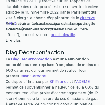
La directive CSRD (Directive sur les rapports de
“
contribution à la neutralité carbone globale
”
durabilité des entreprises) est une nouvelle directive
plutôt que de “compensation”.
adoptée le 10 novembre 2022 par le Parlement qui
vise à élargir le champ d'application de la
directive
NFRD
Pour savoir si votre entreprise est soumise à cette
et à renforcer les exigences de reporting
extra-financier des entreprises.
directive (selon votre chiffre d’affaires et votre
effectif), consultez notre
article détaillé
.
Lire plus
Diag Décarbon'action
Le
Diag Décarbon’action
est une subvention
accordée aux entreprises françaises de moins de
500 salariés
, qui leur permet de réaliser leur
premier
Bilan Carbone
.
Ce dispositif financé par
BPIFrance
et l’
ADEME
permet de subventionner à hauteur de 40 à 60% du
montant total d'un projet d'accompagnement (de 12
jours-hommes)à la mesure de ses émissions de gaz
à effet de serre, de co-construction d'un plan de