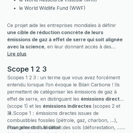
le World Wildlife Fund (WWF)
Ce projet aide les entreprises mondiales à définir
une cible de réduction concrète de leurs
émissions de gaz à effet de serre qui soit alignée
avec la science
, en leur donnant accès à des
outils, des ressources et des méthodologies précises
Lire plus
et alignées avec leurs secteurs (et sous-secteurs)
Scope 1 2 3
d’activité.
Aujourd'hui, plus de 6500 entreprises dans le
Scopes 1 2 3 : un terme que vous avez forcément
monde ont déjà pris des engagements SBTi.
entendu lorsque l’on évoque le Bilan Carbone ! Ils
Rejoignez le mouvement dès maintenant !
permettent de catégoriser les émissions de gaz à
effet de serre, en distinguant les
émissions directes
(scope 1) et les
émissions indirectes
(scopes 2 et
3).
-> Scope 1 :
émissions directes issues de
combustibles fossiles
(pétrole, gaz, charbon, …),
Pour aller dans le détail :
changement d'utilisation des sols (déforestation, …),