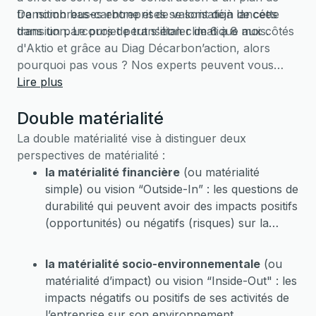
transition bas-carbone et de valorisation de cette
De nombreuses entreprises se sont déjà lancées
transition. Le projet peut s'étaler de 6 à 8 mois.
dans un parcours de transition climatique aux côtés
d'Aktio et grâce au Diag Décarbon’action, alors
pourquoi pas vous ? Nos experts peuvent vous
aider à
Lire plus
faire une simulation
!
Double matérialité
La double matérialité vise à distinguer deux
perspectives de matérialité :
la matérialité financière
(ou matérialité
simple) ou vision “Outside-In” : les questions de
durabilité qui peuvent avoir des impacts positifs
(opportunités) ou négatifs (risques) sur la
performance financière de l’entreprise
la matérialité socio-environnementale
(ou
matérialité d’impact) ou vision “Inside-Out" : les
impacts négatifs ou positifs de ses activités de
l’entreprise sur son environnement