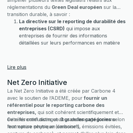
réglementations du
Green Deal européen
sur la
transition durable, à savoir :
La directive sur le reporting de durabilité des
entreprises (CSRD)
qui impose aux
entreprises de fournir des informations
détaillées sur leurs performances en matière
de durabilité, incluant des critères
environnementaux, sociaux et de gouvernance
(ESG).
Lire plus
Le règlement sur la taxonomie verte
qui
établit un système de classification des activités
Net Zero Initiative
économiques permettant d’identifier celles qui
La Net Zero Initiative a été créée par Carbone 4
sont considérées comme durables d'un point
avec le soutien de l’ADEME, pour
fournir un
de vue environnemental.
référentiel pour le reporting carbone des
Le devoir de vigilance européen (CS3D)
qui
entreprises,
qui soit cohérent scientifiquement et
impose aux entreprises l’obligation de mettre
évite les confusions et abus de langage (comme
Ce référentiel distingue
3 grandes catégories
selon
en place des politiques visant à prévenir et
“entreprise neutre en carbone”).
leur nature physique (émissions, émissions évitées,
réduire les impacts négatifs de leurs activités