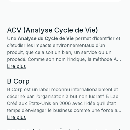
ACV (Analyse Cycle de Vie)
Une
Analyse du Cycle de Vie
permet d’identifier et
d’étudier les impacts environnementaux d’un
produit, que cela soit un bien, un service ou un
procédé. Comme son nom l’indique, la méthode ACV
étudie l’impact du produit sur l’ensemble de son
Lire plus
cycle de vie. Contrairement au bilan carbone qui
B Corp
comptabilise les gaz à effet de serre et leur potentiel
de réchauffement climatique, l’ACV se distingue par
B Corp est un label reconnu internationalement et
une
approche multicritères des impacts
décerné par l’organisation à but non lucratif B Lab.
environnementaux
: épuisement des ressources,
Créé aux Etats-Unis en 2006 avec l’idée qu’il était
qualité de l’air, de l’eau ou encore impact sur la
temps d’envisager le business comme une force au
biodiversité.
service du collectif, le label vise à
Lire plus
récompenser les
L'ACV est aujourd'hui un outil
normalisé
et reconnu
entreprises qui atteignent un haut niveau de
au niveau international.