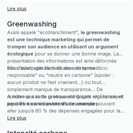
Lire plus
Greenwashing
Aussi appelé "écoblanchiment",
le greenwashing
est une technique marketing qui permet de
tromper son audience en utilisant un argument
écologique
pour se donner une bonne image. La
présentation des informations est ainsi déformée
afin d’avantager l’activité des entreprises.
Faux-label, utilisation abusive du terme “éco-
responsable” ou “neutre en carbone” (spoiler :
aucun produit ne l’est vraiment…) ou tout
simplement manque de transparence… De
nombreux cas de greenwashing sont régulièrement
A noter que cette pratique est illégale en France, et
signalés dans les publicités des marques.
peut être sanctionnée d’une amende
pouvant
aller jusqu’à 80 % des dépenses engagées pour la
réalisation de la publicité.
Lire plus