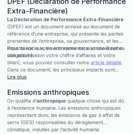
DPEF (Déclaration de Performance
Extra-Financière)
La Déclaration de Performance Extra-Financière
(DPEF) est un document annexé au document de
référence d’une entreprise, qui présente les parties
prenantes de l’entreprise, sa gouvernance, et les
impacts sociaux, environnementaux et sociétaux de
Pour savoir si votre entreprise est soumise à cette
son activité.
obligation (selon votre chiffre d’affaires et votre
bilan), vous pouvez consulter notre
article détaillé
.
Dans ce document, les principaux impacts sont
évalués et hiérarchisés, en particulier l’empreinte
Lire plus
carbone qui doit obligatoirement être calculée.
Emissions anthropiques
On qualifie d’
anthropique
quelque chose qui est dû
à l’existence humaine. Les émissions anthropiques
représentent donc les émissions de gaz à effet de
serre (GES) responsables du dérèglement
climatique, induites par l’activité humaine.