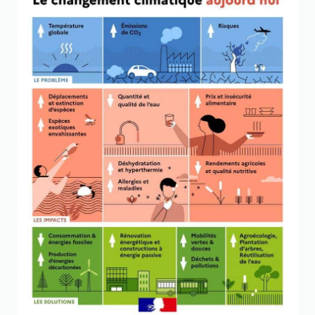
La menace est globale : les
risques climatiques
(sécheresses, tempête tropicales, etc)
entraînent une forte vulnérabilité en particulier
pour les populations les moins responsables
du changement climatique. Environ 3,5 milliards
d'individus sont en danger, notamment en
matière de sécurité alimentaire et hydrique
avec la raréfaction des ressources, entrainant
par exemple des pénuries d'eau.
Le rapport soulève
l'urgence de l'adaptation
!
A elles seules, les émissions de CO₂ issues
des énergies fossiles suffisent à dépasser les
1,5°C de réchauffement planétaire. Il est donc
essentiel de les substituer par les énergies
renouvelables et par une nécessaire sobriété.
La dynamique sociale doit également être
accentuée : s'informer sur le sujet, sensibiliser
et ainsi engager un maximum de monde
(politique, citoyens et acteurs privés).