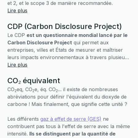
Le scope 3 se compose des autres
et 2, et le scope 3 de manière recommandée.
émissions indirectes, telles que les achats
Lire plus
ou les transports par exemple
CDP (Carbon Disclosure Project)
3. Calculer les émissions du scope 1, 2 et 3
Le CDP
est un questionnaire mondial lancé par le
Carbon Disclosure Project
qui permet aux
entreprises, villes et États de mesurer et maîtriser
leurs impacts environnementaux à travers plusieurs
critères. Il est envoyé une fois par an et permet aux
Lire plus
entreprises d’afficher une note (de A à F) calculée
CO₂ équivalent
en fonction de l’impact et des engagements de
l’organisation sur 3 pôles différents : le climat, l’eau
CO
eq, CO
e, éq. CO
... il existe de nombreuses
2
2
2
et les forêts.
abréviations pour définir l'équivalent du dioxyde de
carbone ! Mais finalement, que signifie cette unité ?
Les différents
gaz à effet de serre (GES)
ne
contribuent pas tous à l'effet de serre avec la même
intensité.
Ils se distinguent par la quantité de