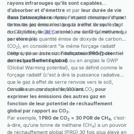
rayons infrarouges qu’ils sont capables
d’absorber et d'émettre
et par
leur durée de vie
dans l’atmosphère.
Pour pouvoir les comparer et ainsi mesurer l'impact
Ainsi, l'impact climatique d'une
tonne de gaz émis n'est pas la même lorsqu’il s’agit
de toutes les émissions de gaz à effet de serre de
du CO
nos activités, le
(dioxyde de carbone) ou du CH
GIEC
a créé une unité de mesure qui
(méthane),
2
4
par exemple.
se réfère à la quantité émise de dioxyde de carbone
(CO
), en considérant "le même forçage radiatif
2
intégré, pour un horizon temporel donné" des
Cette unité se base sur
l’indicateur PRG (potentiel
autres gaz à effet de serre.
de réchauffement global)
ou en anglais le GWP
(Global Warming potential), qui se définit comme le
forçage radiatif (c'est à dire la puissance radiative
que le gaz à effet de serre renvoie vers le sol),
cumulé sur une durée de 100 ans.
On utilise ce concept d'équivalent CO
pour
2
exprimer les émissions des autres gaz en
fonction de leur potentiel de réchauffement
global par rapport au CO
.‍
2
Par exemple,
1 PRG de CO
= 30 PGR de CH
, c’est-
2
4
à-dire, qu’une tonne de méthane (CH
) a un pouvoir
4
de réchauffement global (PRG) 30 fois plus élevé en