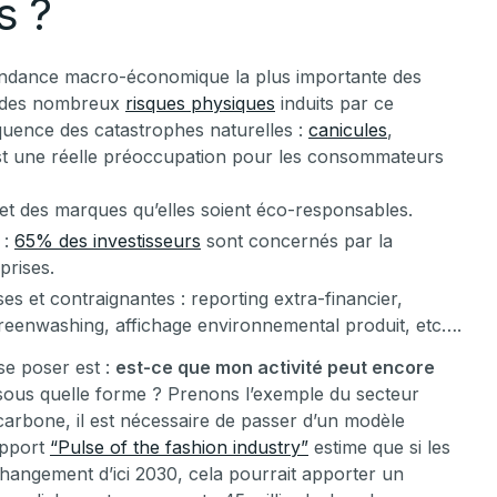
s ?
endance macro-économique la plus importante des
t des nombreux
risques physiques
induits par ce
quence des catastrophes naturelles :
canicules
,
 est une réelle préoccupation pour les consommateurs
 et des marques qu’elles soient éco-responsables.
 :
65% des investisseurs
sont concernés par la
prises.
s et contraignantes : reporting extra-financier,
reenwashing, affichage environnemental produit, etc….
se poser est :
est-ce que mon activité peut encore
 sous quelle forme ? Prenons l’exemple du secteur
s carbone, il est nécessaire de passer d’un modèle
apport
“Pulse of the fashion industry”
estime que si les
hangement d’ici 2030, cela pourrait apporter un