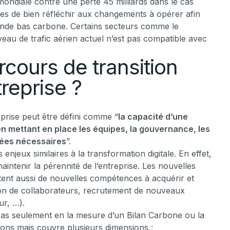
 mondiale contre une perte 45 milliards dans le cas
ises de bien réfléchir aux changements à opérer afin
monde bas carbone. Certains secteurs comme le
veau de trafic aérien actuel n’est pas compatible avec
rcours de transition
reprise ?
prise peut être défini comme “
la capacité d’une
 en mettant en place les équipes, la gouvernance, les
nnées nécessaires
”.
 enjeux similaires à la transformation digitale. En effet,
aintenir la pérennité de l’entreprise. Les nouvelles
itent aussi de nouvelles compétences à acquérir et
on de collaborateurs, recrutement de nouveaux
ur, …).
 pas seulement en la mesure d’un Bilan Carbone ou la
sions mais couvre plusieurs dimensions :