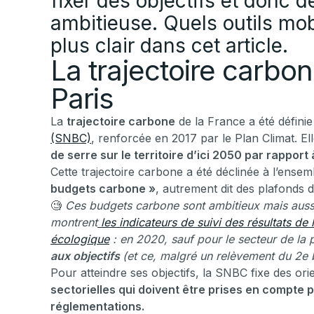
fixer des objectifs et donc d
ambitieuse. Quels outils mob
plus clair dans cet article.
La trajectoire carbo
Paris
La
trajectoire carbone
de la France a été définie
(SNBC)
, renforcée en 2017 par le Plan Climat. El
de serre sur le territoire d’ici 2050 par rapport
Cette trajectoire carbone a été déclinée à l’ensemb
budgets carbone »
, autrement dit des plafonds 
🧐
Ces budgets carbone sont ambitieux mais aussi 
montrent
les indicateurs de suivi des résultats de 
écologique
: en 2020, sauf pour le secteur de la 
aux objectifs
(et ce, malgré un relèvement du 2e 
Pour atteindre ses objectifs, la SNBC fixe des o
sectorielles qui doivent être prises en compte p
réglementations.