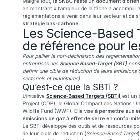
Malgré tout,
la SNBC reste un document d’orien
en montrant « l’ampleur de la tâche à accomplir »
réglementations à venir dans leur secteur et de 
stratégie bas-carbone.
Les Science-Based T
de référence pour le
Pour pallier la non-déclinaison des réglementation
entreprises, les
Science Based-Target (SBT)
const
définir une cible de réduction de leurs émissions
sectoriels et planétaires).
Qu’est-ce que la SBTi ?
L’initiative
Science-Based Targets (SBTi)
est un p
Project (CDP), le Global Compact des Nations Uni
Wildlife Fund (WWF). Elle vise
à permettre aux en
émissions de gaz à effet de serre en conformité
La SBTi développe des outils et de ressources pour
de leur cible de réduction (
Science-Based Target